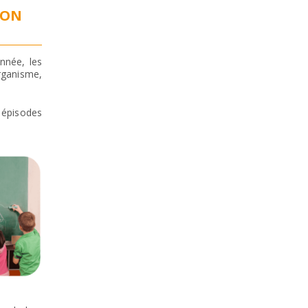
ION
nnée, les
rganisme,
s épisodes