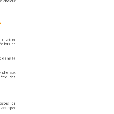
e chaleur
À
nancières
ée lors de
x dans la
ndre aux
-être des
pistes de
anticiper