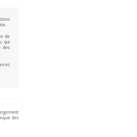
tions
nte.
ée de
, qui
e des
vices
hangement
anque des