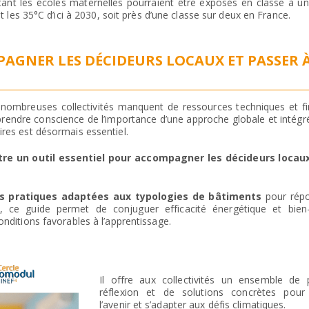
tant les écoles maternelles pourraient être exposés en classe à un
 les 35°C d’ici à 2030, soit près d’une classe sur deux en France.
AGNER LES DÉCIDEURS LOCAUX ET PASSER 
 nombreuses collectivités manquent de ressources techniques et fi
 prendre conscience de l’importance d’une approche globale et intégr
ires est désormais essentiel.
tre un outil essentiel pour accompagner les décideurs locau
 pratiques adaptées aux typologies de bâtiments
pour répo
és, ce guide permet de conjuguer efficacité énergétique et bien
onditions favorables à l’apprentissage.
Il offre aux collectivités un ensemble de 
réflexion et de solutions concrètes pour 
l’avenir et s’adapter aux défis climatiques.