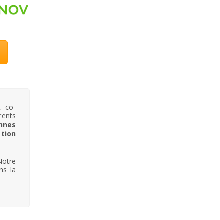
, co-
rents
onnes
ation
Notre
ns la