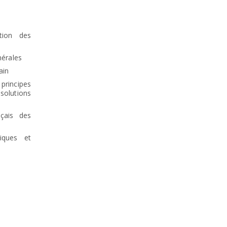
tion des
nérales
ain
rincipes
lutions
çais des
tiques et