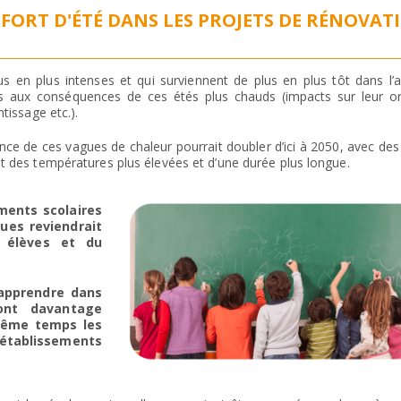
FORT D'ÉTÉ DANS LES PROJETS DE RÉNOVAT
s en plus intenses et qui surviennent de plus en plus tôt dans l’a
s aux conséquences de ces étés plus chauds (impacts sur leur o
tissage etc.).
ce de ces vagues de chaleur pourrait doubler d’ici à 2050, avec de
et des températures plus élevées et d’une durée plus longue.
ments scolaires
ues reviendrait
 élèves et du
 apprendre dans
ront davantage
même temps les
 établissements