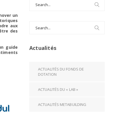
Search
for:
énover un
storiques
Search
ndre aux
for:
être des
Actualités
un guide
âtiments
ACTUALITÉS DU FONDS DE
DOTATION
ACTUALITÉS DU « LAB »
ACTUALITÉS METABUILDING