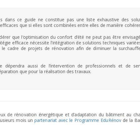
s dans ce guide ne constitue pas une liste exhaustive des solu
 efficaces que si elles sont combinées entre elles de manière cohére
idérer que l’optimisation du confort d’été ne peut pas être envisag
tégie efficace nécessite l’intégration de solutions techniques variées
s le cadre de projets de rénovation afin de diminuer la surchauff
 dépendra aussi de l’intervention de professionnels et de ser
réparation que pour la réalisation des travaux.
jeux de rénovation énergétique et d’adaptation du bâtiment au c
 plusieurs mois un
partenariat avec le Programme EduRénov
de la B