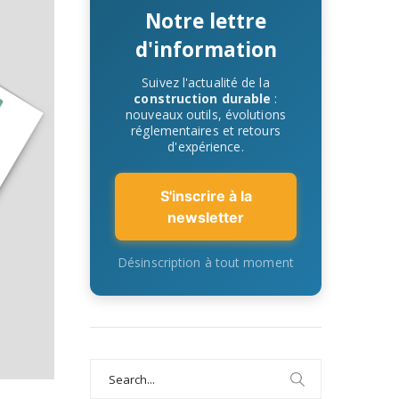
Notre lettre
d'information
Suivez l'actualité de la
construction durable
:
nouveaux outils, évolutions
réglementaires et retours
d'expérience.
S'inscrire à la
newsletter
Désinscription à tout moment
Search
for: