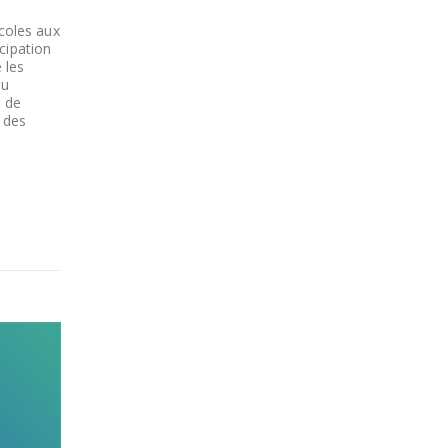
coles aux
cipation
 les
au
s de
 des