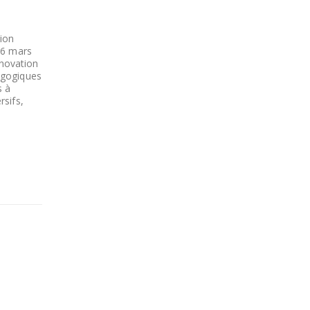
tion
26 mars
nnovation
agogiques
s à
rsifs,