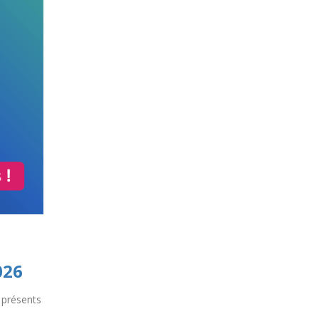
026
 présents