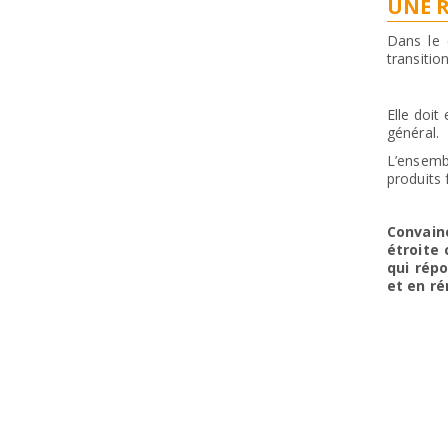
UNE 
Dans le 
transitio
Elle doi
général.
L’ensemb
produits 
Convain
étroite
qui rép
et en ré