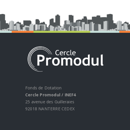
Fonds de Dotation
Cercle Promodul / INEF4
25 avenue des Guilleraies
92018 NANTERRE CEDEX