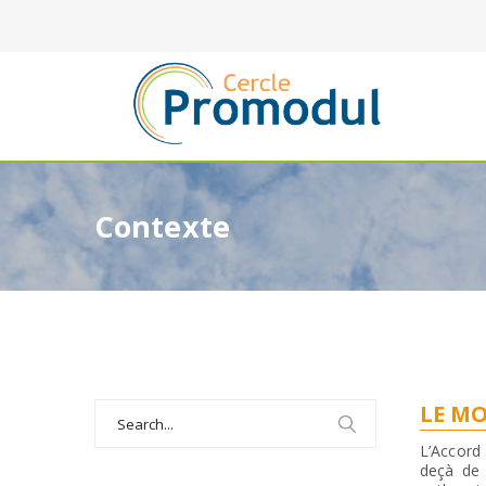
Contexte
Search
LE M
for:
L’Accord
deçà de 