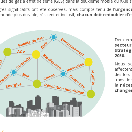
ues de gaz à effet de serre (GES) dans la deuxième moitié du XXIe si
rès significatifs ont été observés, mais compte tenu de
l’urgen
monde plus durable, résilient et inclusif,
chacun doit redoubler d’e
Deuxièm
secteur
Stratég
2050.
Nous so
affecten
dès lors
transiti
la néce
changem