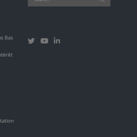
for:
ns Bas
ntérêt
tation