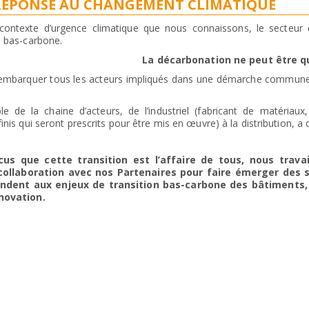
RÉPONSE AU CHANGEMENT CLIMATIQUE
contexte d’urgence climatique que nous connaissons, le secteur 
n bas-carbone.
La décarbonation ne peut être qu
t embarquer tous les acteurs impliqués dans une démarche commune 
le de la chaine d’acteurs, de l’industriel (fabricant de matéria
finis qui seront prescrits pour être mis en œuvre) à la distribution, a 
cus que cette
transition est l’affaire de tous, nous trava
 collaboration avec nos Partenaires pour faire émerger
des s
ondent aux enjeux de transition bas-carbone des bâtiments,
novation.