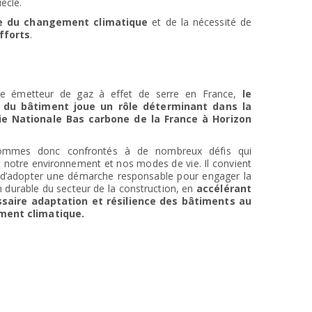
ècle.
ce du changement climatique
et de la nécessité de
fforts
.
e émetteur de gaz à effet de serre en France,
le
 du bâtiment joue un rôle déterminant dans la
ie Nationale Bas carbone de la France à Horizon
mmes donc confrontés à de nombreux défis qui
t notre environnement et nos modes de vie. Il convient
 d’adopter une démarche responsable pour engager la
on durable du secteur de la construction, en
accélérant
ssaire adaptation et résilience des bâtiments au
ent climatique.