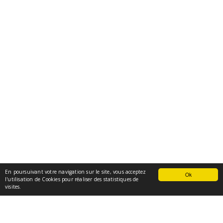
En poursuivant votre navigation sur le site, vous acceptez
Ok
l'utilisation de Cookies pour réaliser des statistiques de
visites.
ACTUALITÉS DU FONDS DE DOTATION