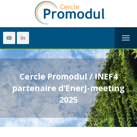
Cercle Promodul / INEF4
partenaire d’EnerJ-meeting
2025