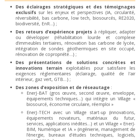
Des éclairages stratégiques et des témoignages
exclusifs
sur les enjeux et perspectives (IA, circularité,
réversibilité, bas carbone, low tech, biosourcés, RE2020,
biodiversité, EnR…) ;
Des retours d’expérience projets
à répliquer, adapter
ou développer (réhabilitation lourde et complexe
d’immeubles tertiaires, rénovation bas carbone de lycée,
intégration de sondes géothermiques en site occupé,
rénovation de copropriété…) ;
Des présentations de solutions concrètes et
innovations terrain
exploitables pour satisfaire les
exigences réglementaires (éclairage, qualité de l’air
intérieur, gaz vert, GTB…) ;
Des zones d’exposition et de réseautage
:
EnerJ-BAT (gros œuvre, second œuvre, enveloppe,
équipements techniques…) qui intègre un Village «
biosourcé, économie circulaire, réemploi »
EnerJ-TECH avec un Village start-up (innovations,
équipements novateurs, matériaux du futur,
services, applications inédites…) et un Village « EnerJ-
BIM, Numérique et IA » (ingénierie, management de
l’énergie, bureaux d’études techniques, logiciels,