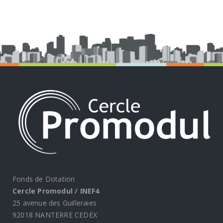
Fonds de Dotation
Cercle Promodul / INEF4
25 avenue des Guilleraies
92018 NANTERRE CEDEX