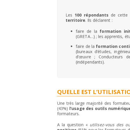
Les
100 répondants
de cette 
territoire
. Ils déclarent :
faire de la
formation init
(GRETA…) ; les apprentis, ét
faire de la
formation cont
(bureaux d’études, ingénieu
d’œuvre ; Conducteurs de
(indépendants).
QUELLE EST L’UTILISAT
Une très large majorité des formate
(43%)
l’usage des outils numériqu
formateurs.
A la question «
utilisez-vous des o
positives
(81% pour les formateurs de