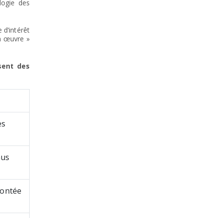
logie des
 d’intérêt
en œuvre »
sent des
es
nus
montée