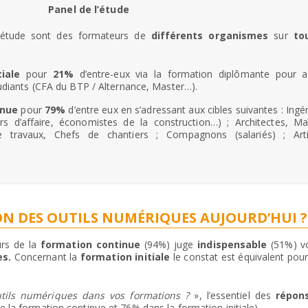
Panel de l’étude
étude sont des formateurs de
différents organismes
sur
to
iale
pour
21%
d’entre-eux via la formation diplômante pour a
udiants (CFA du BTP / Alternance, Master…).
inue
pour
79%
d’entre eux en s’adressant aux cibles suivantes : Ingén
rs d’affaire, économistes de la construction…) ; Architectes, Maî
 travaux, Chefs de chantiers ; Compagnons (salariés) ; Art
ION DES OUTILS NUMÉRIQUES AUJOURD’HUI ?
urs de la
formation continue
(94%) juge
indispensable
(51%) v
es.
Concernant la
formation initiale
le constat est équivalent pou
utils numériques dans vos formations ?
», l’essentiel des
répon
 la formation continue et 76% dans la formation initiale).