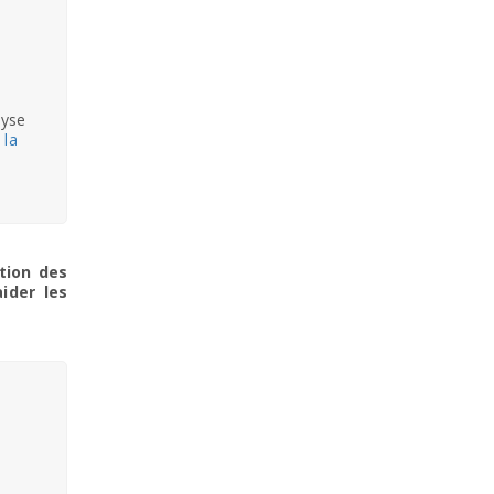
alyse
 la
ption des
aider les