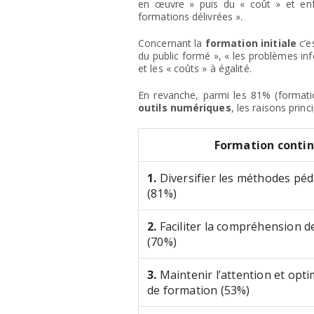
en œuvre » puis du « coût » et enf
formations délivrées ».
Concernant la
formation initiale
c’e
du public formé », « les problèmes in
et les « coûts » à égalité.
En revanche, parmi les 81% (formatio
outils numériques
, les raisons princ
Formation conti
1.
Diversifier les méthodes pé
(81%)
2.
Faciliter la compréhension 
(70%)
3.
Maintenir l’attention et opti
de formation (53%)