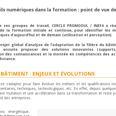
ils numériques dans la formation : point de vue d
de ses groupes de travail, CERCLE PROMODUL / INEF4 a réa
e la formation initiale et continue, pour identifier les 
ues d’aujourd’hui et de demain (utilisation et perception).
rojet global d’analyse de l’adaptation de la filière du bât
 ensuite proposer des solutions innovantes (supports,
ion des connaissances et la montée en compétences des ac
distance.
BÂTIMENT : ENJEUX ET ÉVOLUTIONS
se s’adapter pour faire évoluer les métiers et les qualifications 
mentaires, techniques, technologiques, etc. En effet, depuis quelqu
une mutation et une accélération dans sa transformation et reste pa
té des entreprises.
ons énergétique,