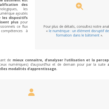
le bâtiment est
lification des
ologiques, les
numérique ajoutés
e
les dispositifs
isent plus
pour
ssionnels ce flux
Pour plus de détails, consultez notre an
 compétences à
«
le numérique : un élément disruptif de
formation dans le bâtiment
».
tant de
mieux connaitre, d’analyser l’utilisation et la perce
ux numériques) d’aujourd’hui et de demain pour par la suite
lles modalités d’apprentissage.