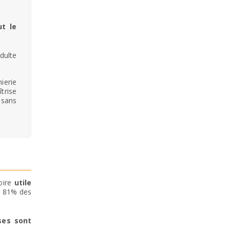
ut le
dulte
ierie
trise
isans
oire
utile
r 81% des
ses sont