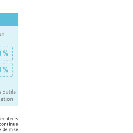
ormateurs
continue
té de mise