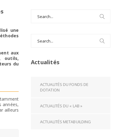
es
Search
for:
lisé une
méthodes
Search
for:
iment aux
 outils,
Actualités
teurs du
ACTUALITÉS DU FONDS DE
DOTATION
notamment
es années,
ACTUALITÉS DU « LAB »
r ailleurs
ACTUALITÉS METABUILDING