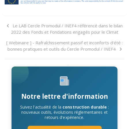
Le LAB Cercle Promodul / INEF4 référencé dans le bilan
2022 des Fonds et Fondations engagés pour le Climat
[ Webinaire ] - Rafraîchissement passif et inconforts d'été :
bonnes pratiques et outils du Cercle Promodul / INEF4
Notre lettre d'information
Suivez l'actualité de la
construction durable
:
nouveaux outils, évolutions réglementaires et
retours d'expérience.