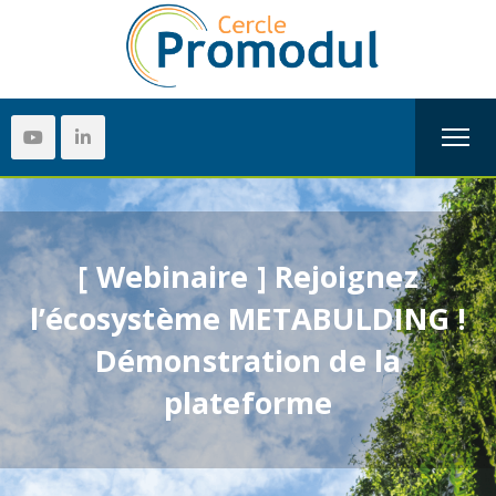
[ Webinaire ] Rejoignez
l’écosystème METABULDING !
Démonstration de la
plateforme