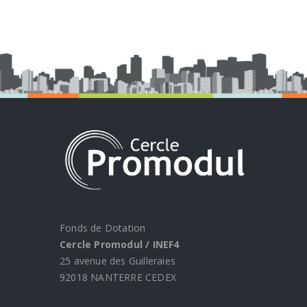
Fonds de Dotation
Cercle Promodul / INEF4
25 avenue des Guilleraies
92018 NANTERRE CEDEX