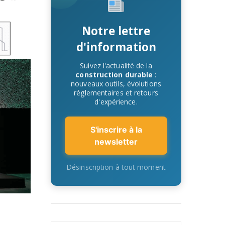
Notre lettre
d'information
Suivez l'actualité de la
construction durable
:
nouveaux outils, évolutions
réglementaires et retours
d'expérience.
S'inscrire à la
newsletter
Désinscription à tout moment