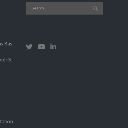
Search
for:
ns Bas
ntérêt
tation