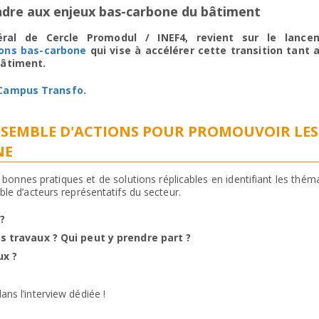
dre aux enjeux bas-carbone du bâtiment
ral de Cercle Promodul / INEF4, revient sur le lanc
ions bas-carbone
qui vise à accélérer cette transition tant
bâtiment.
Campus Transfo
.
ENSEMBLE D'ACTIONS POUR PROMOUVOIR LES
NE
s bonnes pratiques et de solutions réplicables en identifiant les thém
ble d’acteurs représentatifs du secteur.
?
s travaux ?
Qui peut y prendre part ?
ux ?
ns l’interview dédiée !