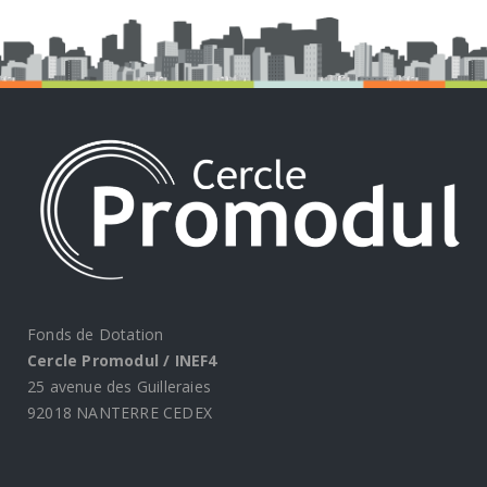
Fonds de Dotation
Cercle Promodul / INEF4
25 avenue des Guilleraies
92018 NANTERRE CEDEX