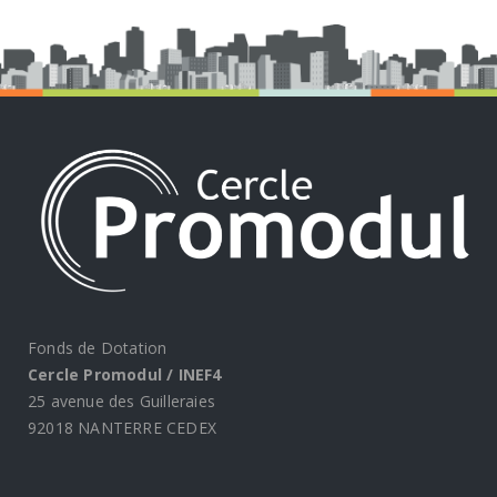
Fonds de Dotation
Cercle Promodul / INEF4
25 avenue des Guilleraies
92018 NANTERRE CEDEX