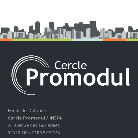
Fonds de Dotation
Cercle Promodul / INEF4
25 avenue des Guilleraies
92018 NANTERRE CEDEX