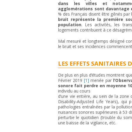
dans les villes et notamm
agglomérations sont davantage 
% des Français disent être gênés par l
bruit représente la première so
population
. Les activités, les tra
logements contribuent à ce désagrém
Mal mesuré et longtemps désigné comm
le bruit et ses incidences commencent
LES EFFETS SANITAIRES 
De plus en plus d’études montrent que
Février 2019
[1]
menée par
l’Observ
sonore fait perdre en moyenne
1
individu au cours
d’une vie entière, au sein de la zone 
Disability-Adjusted Life Years), qu
pathologies entraînées par la pollutio
nuisances sonores supérieures à 53 dB(
perturbe le quotidien (trouble du s
une baisse de la vigilance, etc.