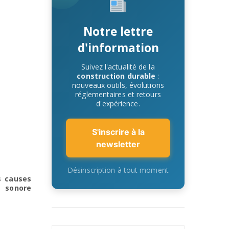
Notre lettre
d'information
Suivez l'actualité de la
construction durable
:
nouveaux outils, évolutions
réglementaires et retours
d'expérience.
S'inscrire à la
newsletter
Désinscription à tout moment
s causes
n sonore