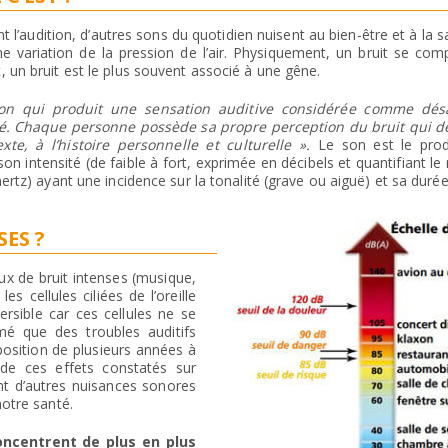
t l’audition, d’autres sons du quotidien nuisent au bien-être et à la s
ne variation de la pression de l’air. Physiquement, un bruit se com
un bruit est le plus souvent associé à une gêne.
on qui produit une sensation auditive considérée comme désa
é. Chaque personne possède sa propre perception du bruit qui 
te, à l’histoire personnelle et culturelle ».
Le son est le prod
on intensité (de faible à fort, exprimée en décibels et quantifiant le
rtz) ayant une incidence sur la tonalité (grave ou aiguë) et sa durée
ES ?
x de bruit intenses (musique,
s cellules ciliées de l’oreille
ersible car ces cellules ne se
imé que des troubles auditifs
osition de plusieurs années à
de ces effets constatés sur
ent d’autres nuisances sonores
otre santé.
concentrent de plus en plus