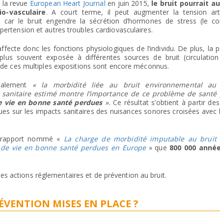
 la revue
European Heart Journal
en juin 2015,
le bruit pourrait au
o-vasculaire
. A court terme, il peut augmenter la tension arté
car le bruit engendre la sécrétion d’hormones de stress (le cor
ypertension et autres troubles cardiovasculaires.
fecte donc les fonctions physiologiques de l’individu. De plus, la 
lus souvent exposée à différentes sources de bruit (circulation 
ts de ces multiples expositions sont encore méconnus.
également
« la morbidité liée au bruit environnemental au
t sanitaire estimé montre l’importance de ce problème de santé
 vie en bonne santé perdues
».
Ce résultat s’obtient à partir d
ues sur les impacts sanitaires des nuisances sonores croisées avec 
n rapport nommé «
La charge de morbidité imputable au bruit
 de vie en bonne santé perdues en Europe
» que
800 000 année
s actions réglementaires et de prévention au bruit.
ÉVENTION MISES EN PLACE ?