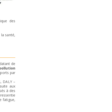
tique des
la santé,
 datant de
pollution
sports par
MS, DALY –
suite aux
osés à des
 ressentie
 fatigue,