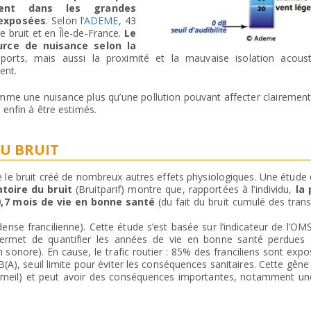
ent dans les grandes
exposées
. Selon l’
ADEME
, 43
e bruit et en Île-de-France.
Le
urce de nuisance selon la
nsports, mais aussi la proximité et la mauvaise isolation acous
ent.
e une nuisance plus qu’une pollution pouvant affecter clairement 
 enfin à être estimés.
DU BRUIT
 le bruit créé de nombreux autres effets physiologiques. Une étude
atoire du bruit
(Bruitparif) montre que, rapportées à l’individu,
la 
0,7 mois de vie en bonne santé
(du fait du bruit cumulé des tran
dense francilienne). Cette étude s’est basée sur l’indicateur de l’O
i permet de quantifier les années de vie en bonne santé perdues 
n sonore). En cause, le trafic routier : 85% des franciliens sont exp
A), seuil limite pour éviter les conséquences sanitaires. Cette gêne
ommeil) et peut avoir des conséquences importantes, notamment une