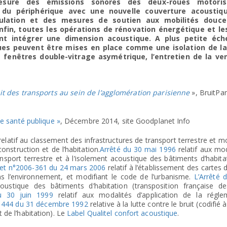
re des émissions sonores des deux-roues motoris
du périphérique avec une nouvelle couverture acoustiq
culation et des mesures de soutien aux mobilités douc
Enfin, toutes les opérations de rénovation énergétique et l
t intégrer une dimension acoustique. A plus petite éche
ues peuvent être mises en place comme une isolation de la
e fenêtres double-vitrage asymétrique, l’entretien de la ven
it des transports au sein de l’agglomération parisienne
», BruitPari
de santé publique »
, Décembre 2014, site Goodplanet Info
elatif au classement des infrastructures de transport terrestre et mo
onstruction et de l’habitation.
Arrêté du 30 mai 1996
relatif aux mo
nsport terrestre et à l’isolement acoustique des bâtiments d’habit
et n°2006-361 du 24 mars 2006
relatif à l’établissement des cartes d
s l’environnement, et modifiant le code de l’urbanisme.
L’Arrêté 
acoustique des bâtiments d’habitation (transposition française de
du 30 juin 1999
relatif aux modalités d’application de la régle
92-1444 du 31 décembre 1992
relative à la lutte contre le bruit (codifié à 
 de l’habitation). Le
Label Qualitel confort acoustique
.