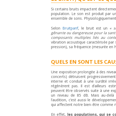
Si certains bruits impactent directemen
population. Le son est produit par u
ensemble de sons. Physiologiquement, 
Selon
Bruitparif
, le bruit est un
« s
gênante ou dangereuse pour la sant
composants multiples liés au contex
vibration acoustique caractérisée par s
pression), sa fréquence (mesurée en he
QUELS EN SONT LES CAUS
Une exposition prolongée à des niveau
concerts) détruisent progressivement le
interne et conduit à une surdité irrév
régénèrent pas. Il est d’ailleurs est
peuvent être observés suite à une exp
un niveau de 85 dB. Mais au-delà 
l’audition, c’est aussi le développem
qui affectent notre bien-être comme n
En effet,
les populations, qui se 