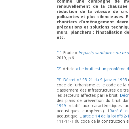
comme une campagne de mesu
renouvellement de la chaussée 
réduction de la vitesse de cir
polluantes et plus silencieuses. 
chantiers d’aménagement devron
précautions et solutions techniq
murs, planchers ; l’installation d
etc.
[1]
Etude «
Impacts sanitaires du bru
2019, p.6
[2]
Article
« Le bruit est un problème 
[3]
Décret n° 95-21 du 9 janvier 1995
r
code de l’urbanisme et le code de la c
classement des infrastructures de tra
les secteurs affectés par le bruit.
Décr
des plans de prévention du bruit dan
1999
relatif aux caractéristiques 
acoustiques européens). L
’Arrêté 
acoustique. L
‘article 14 de la loi n°
111-11-1 du code de la construction et