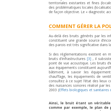
territoriales existantes et fines (loc
des problématiques locales (localisati
de façon objective. Le « diagnostic acou
COMMENT GÉRER LA PO
Au-delà des bruits générés par les inf
constituent une grande source d’inco
des parois est très significative dans l
Si des réglementations existent en 
bruits d’infrastructures
[3]
, il subsis
point de vue acoustique. Les bruits d’
aux équipements constituent aujourd’h
bâtiment, à savoir :les équipements
chauffage, les équipements de ventila
consultez à ce sujet l’état des lieux 
des nuisances sonores réalisé par les 
2003 (
Effets biologiques et sanitaires 
Ainsi, le bruit étant un véritab
comme par exemple, le plan de p