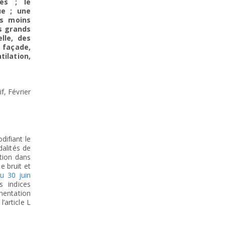
és ; le
ue ; une
es moins
es grands
lle, des
 façade,
tilation,
f, Février
difiant le
dalités de
ation dans
e bruit et
du 30 juin
s indices
mentation
l’article L