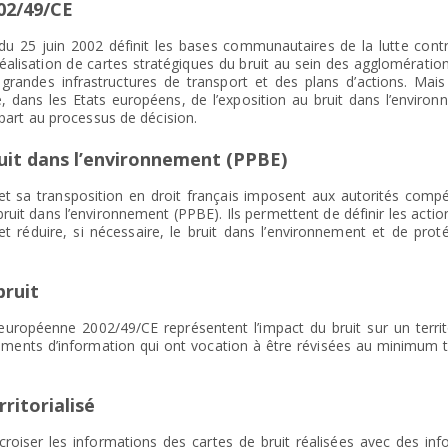
02/49/CE
u 25 juin 2002 définit les bases communautaires de la lutte contre
réalisation de cartes stratégiques du bruit au sein des agglomératio
grandes infrastructures de transport et des plans d’actions. Mais
 dans les Etats européens, de l’exposition au bruit dans l’environ
e part au processus de décision.
uit dans l’environnement (PPBE)
t sa transposition en droit français imposent aux autorités compé
bruit dans l’environnement (PPBE). Ils permettent de définir les actio
t réduire, si nécessaire, le bruit dans l’environnement et de proté
bruit
 européenne 2002/49/CE représentent l’impact du bruit sur un territ
uments d’information qui ont vocation à être révisées au minimum t
ritorialisé
t croiser les informations des cartes de bruit réalisées avec des in