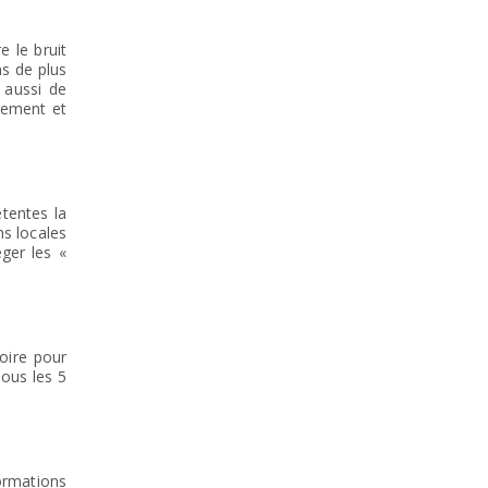
 le bruit
ns de plus
 aussi de
nement et
tentes la
ns locales
ger les «
oire pour
ous les 5
formations