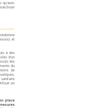
si qu’avec
érarchiser
uotidienne
isons) et
sés à des
solés d’un
ruits liés
pements du
ations de
oustiques,
 sanitaire
’Afsset en
en place
 mesures