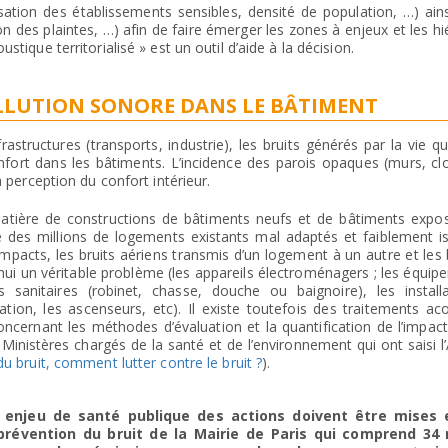
alisation des établissements sensibles, densité de population, …) ain
on des plaintes, …) afin de faire émerger les zones à enjeux et les hi
stique territorialisé » est un outil d’aide à la décision.
LLUTION SONORE DANS LE BÂTIMENT
rastructures (transports, industrie), les bruits générés par la vie q
nfort dans les bâtiments. L’incidence des parois opaques (murs, clo
a perception du confort intérieur.
matière de constructions de bâtiments neufs et de bâtiments expo
te des millions de logements existants mal adaptés et faiblement i
impacts, les bruits aériens transmis d’un logement à un autre et les b
ui un véritable problème (les appareils électroménagers ; les équi
 sanitaires (robinet, chasse, douche ou baignoire), les install
tion, les ascenseurs, etc). Il existe toutefois des traitements ac
concernant les méthodes d’évaluation et la quantification de l’impact
Ministères chargés de la santé et de l’environnement qui ont saisi l
du bruit, comment lutter contre le bruit ?
).
le enjeu de santé publique des actions doivent être mises 
révention du bruit de la Mairie de Paris qui comprend 34