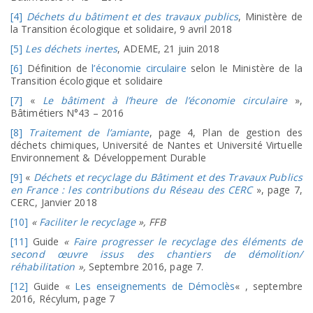
[4]
Déchets du bâtiment et des travaux publics
, Ministère de
la Transition écologique et solidaire, 9 avril 2018
[5]
Les déchets inertes
, ADEME, 21 juin 2018
[6]
Définition de
l’économie circulaire
selon le Ministère de la
Transition écologique et solidaire
[7]
«
Le bâtiment à l’heure de l’économie circulaire
»,
Bâtimétiers N°43 – 2016
[8]
Traitement de l’amiante
, page 4, Plan de gestion des
déchets chimiques, Université de Nantes et Université Virtuelle
Environnement & Développement Durable
[9]
«
Déchets et recyclage du Bâtiment et des Travaux Publics
en France : les contributions du Réseau des CERC
», page 7,
CERC, Janvier 2018
[10]
«
Faciliter le recyclage
», FFB
[11]
Guide
«
Faire progresser le recyclage des éléments de
second œuvre issus des chantiers de démolition/
réhabilitation
»,
Septembre 2016, page 7.
[12]
Guide «
Les enseignements de Démoclès
« , septembre
2016, Récylum, page 7