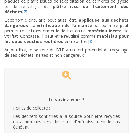
plaques de plâtre issues de l’exploitation de carrières de gypse
et de recyclage de
plâtre issu du traitement des
déchets
[7]
.
L’économie circulaire peut aussi être
appliquée aux déchets
dangereux
. La
vitrification de l’amiante
par exemple peut
permettre de transformer le déchet en un
matériau inerte
: le
vitrifiat. Concassé, il peut être réutilisé comme
matériau pour
les sous-couches routières
entre autres
[8]
.
Aujourd’hui, le secteur du BTP a un fort potentiel de recyclage
de ses déchets inertes et non dangereux.
Le saviez-vous ?
Points de collecte :
Les déchets sont triés à la source pour être recyclés
ou acheminés vers des sites d’enfouissement le cas
échéant