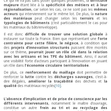
Ce qui ne va pas sans poser quelques problèmes, la
difficulté
majeure
étant liée à la
spécificité des métiers et à leur
régionalisation
, car selon les cas, ce ne sont pas les
mêmes
acteurs
qui interviennent sur le même lot. De plus, la
nature
des matériaux
peut changer selon les
terroirs
et les
typologies de bâtiments
(c’est particulièrement le cas pour
les matériaux du bâti/enveloppe).
Il est donc
difficile de trouver une solution globale
à
instaurer sur toute la France. Bien que représentant une
forte
contrainte pour cette filière
,
le négoce
, à condition que
des
projets d’innovation structurés
puissent être montés
sur ce thème,
pourrait jouer un rôle clé dans la relation
avec les artisans et les TPE du bâtiment.
Ainsi, il aurait
une visibilité forte d’acteurs participant à l’innovation en jouant
un rôle dans
l’économie circulaire territorialisée
.
De plus, ce
renforcement du maillage
doit permettre de
renforcer la
lutte
contre les
décharges sauvages
, c’est-à-
dire illégales,
améliorer la traçabilité
des déchets et
la
qualité
des matériaux recyclés
[10]
.
L’absence d’implication et de prise de conscience par les
différents intervenants
, notamment le maître d’ouvrage,
constitue un autre
frein au tri et au recyclage des