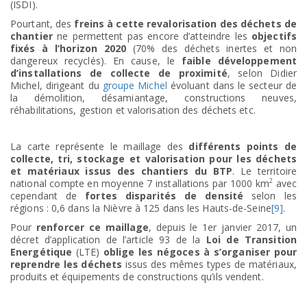
(ISDI).
Pourtant, des
freins à cette revalorisation des déchets de
chantier
ne permettent pas encore d’atteindre les
objectifs
fixés à l’horizon 2020
(70% des déchets inertes et non
dangereux recyclés). En cause, le
faible développement
d’installations de collecte de proximité
, selon Didier
Michel, dirigeant du
groupe Michel
évoluant dans le secteur de
la démolition, désamiantage, constructions neuves,
réhabilitations, gestion et valorisation des déchets etc.
La carte représente le maillage des
différents points de
collecte, tri, stockage et valorisation pour les déchets
et matériaux issus des chantiers du BTP
. Le territoire
2
national compte en moyenne 7 installations par 1000 km
avec
cependant de
fortes disparités de densité
selon les
régions : 0,6 dans la Nièvre à 125 dans les Hauts-de-Seine
[9]
.
Pour
renforcer ce maillage
, depuis le 1er janvier 2017, un
décret d’application de l’article 93 de la
Loi de Transition
Energétique
(LTE)
oblige les négoces à s’organiser pour
reprendre les déchets
issus des mêmes types de matériaux,
produits et équipements de constructions qu’ils vendent.