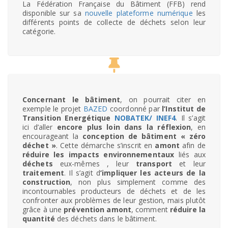
La Fédération Française du Bâtiment (FFB) rend
disponible sur sa
nouvelle plateforme numérique
les
différents points de collecte de déchets selon leur
catégorie.
Concernant le bâtiment
, on pourrait citer en
exemple le projet
BAZED
coordonné par
l’Institut de
Transition Energétique
NOBATEK/ INEF4
. Il s’agit
ici d’aller
encore plus loin dans la réflexion
, en
encourageant la
conception de bâtiment « zéro
déchet »
. Cette démarche s’inscrit en
amont
afin de
réduire les impacts environnementaux
liés aux
déchets
eux-mêmes , leur
transport
et leur
traitement
. Il s’agit d
’impliquer les acteurs de la
construction
, non plus simplement comme des
incontournables producteurs de déchets et de les
confronter aux problèmes de leur gestion, mais plutôt
grâce à une
prévention amont
, comment
réduire la
quantité
des déchets dans le bâtiment.