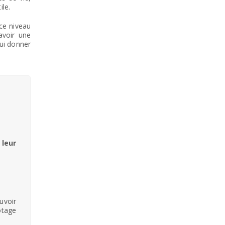
ile.
 ce niveau
avoir une
lui donner
 leur
uvoir
otage