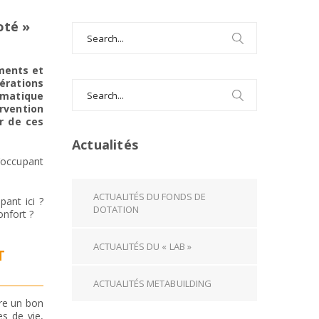
oté »
Search
for:
iments et
rations
Search
omatique
for:
rvention
er de ces
Actualités
’occupant
ACTUALITÉS DU FONDS DE
pant ici ?
DOTATION
nfort ?
ACTUALITÉS DU « LAB »
T
ACTUALITÉS METABUILDING
ire un bon
es de vie,