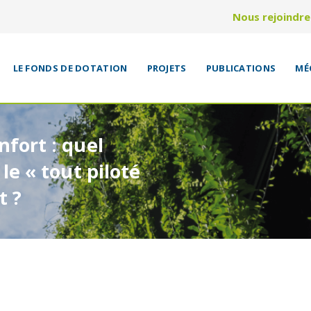
Nous rejoindre
LE FONDS DE DOTATION
PROJETS
PUBLICATIONS
MÉ
fort : quel
le « tout piloté
t ?