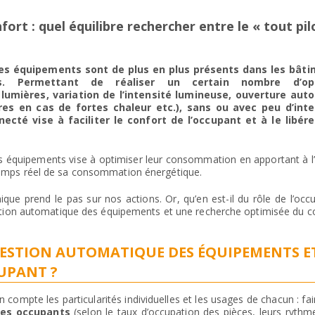
rt : quel équilibre rechercher entre le « tout pil
des équipements sont de plus en plus présents dans les bât
ts. Permettant de réaliser un certain nombre d’opé
mières, variation de l’intensité lumineuse, ouverture aut
es en cas de fortes chaleur etc.), sans ou avec peu d’inte
cté vise à faciliter le confort de l’occupant et à le libér
es équipements vise à optimiser leur consommation en apportant à l
n temps réel de sa consommation énergétique.
que prend le pas sur nos actions. Or, qu’en est-il du rôle de l’occu
on automatique des équipements et une recherche optimisée du co
ESTION AUTOMATIQUE DES ÉQUIPEMENTS E
CUPANT ?
n compte les particularités individuelles et les usages de chacun : fa
des occupants
(selon le taux d’occupation des pièces, leurs rythm