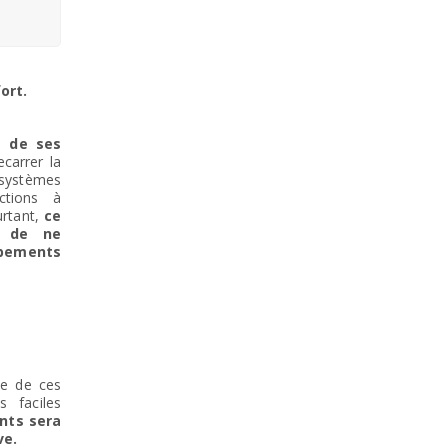
ort.
e de ses
carrer la
 systèmes
ctions à
urtant,
ce
r de ne
ipements
le de ces
s faciles
ants sera
ve.