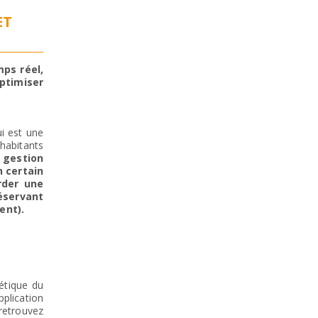
ET
mps réel,
optimiser
ui est une
 habitants
a gestion
 certain
rder une
éservant
ent).
étique du
plication
retrouvez