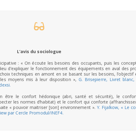
L’avis du sociologue
icipative : « On écoute les besoins des occupants, puis les concep
 lieu d’expliquer le fonctionnement des équipements en aval des pro
 choix techniques en amont en se basant sur les besoins, l’objectif 
 les moyens mis à leur disposition »,
G. Brisepierre, Livret blanc,
dexsi.
ion être le confort hédonique (abri, santé et sécurité), le confor
cter les normes d’habitat) et le confort qui conforte (affranchiss
haite « pouvoir maitriser [son] environnement ».
Y. Fijalkow, « Le co
rview par Cercle Promodul/INEF4.