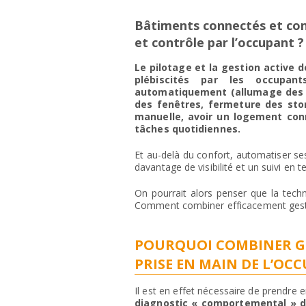
Bâtiments connectés et confo
et contrôle par l’occupant ?
Le pilotage et la gestion active 
plébiscités par les occupan
automatiquement (allumage des lu
des fenêtres, fermeture des stor
manuelle, avoir un logement conne
tâches quotidiennes.
Et au-delà du confort, automatiser s
davantage de visibilité et un suivi e
On pourrait alors penser que la techni
Comment combiner efficacement gesti
POURQUOI COMBINER G
PRISE EN MAIN DE L’OC
Il est en effet nécessaire de prendre e
diagnostic « comportemental » 