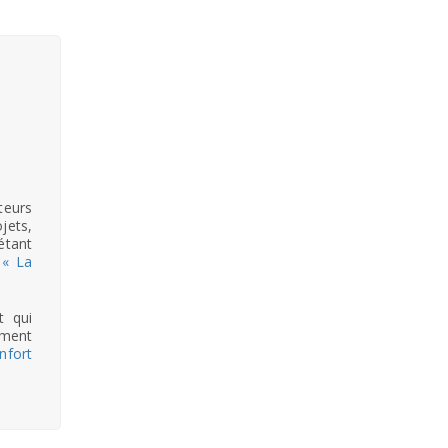
teurs
jets,
étant
 « La
t qui
ement
nfort