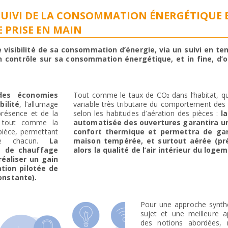
SUIVI DE LA CONSOMMATION ÉNERGÉTIQUE 
 PRISE EN MAIN
 visibilité de sa consommation d’énergie, via un suivi en te
n contrôle sur sa consommation énergétique, et in fine, d’
 des économies
Tout comme le taux de CO
dans l’habitat, q
2
bilité
, l’allumage
variable très tributaire du comportement des
présence et de la
selon les habitudes d’aération des pièces :
l
e, tout comme la
automatisée des ouvertures garantira un
pièce, permettant
confort thermique et permettra de ga
de chacun.
La
maison tempérée, et surtout aérée (pr
t de chauffage
alors la qualité de l’air intérieur du logem
éaliser un gain
tion pilotée de
onstante).
Pour une approche synth
sujet et une meilleure ap
des notions abordées, 