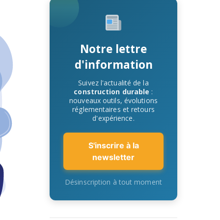
Notre lettre
d'information
Suivez l'actualité de la
construction durable
:
nouveaux outils, évolutions
réglementaires et retours
d'expérience.
S'inscrire à la
newsletter
Désinscription à tout moment