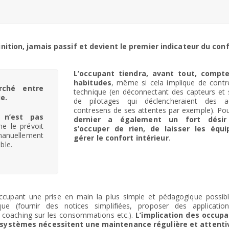
inition, jamais passif et devient le premier indicateur du conf
L’occupant tiendra, avant tout, compt
habitudes
, même si cela implique de contre
erché entre
technique (en déconnectant des capteurs et
e.
de pilotages qui déclencheraient des a
contresens de ses attentes par exemple). Po
 n’est pas
dernier a également un fort dési
me le prévoit
s’occuper de rien, de laisser les équ
manuellement
gérer le confort intérieur
.
ble.
l’occupant une prise en main la plus simple et pédagogique possib
e (fournir des notices simplifiées, proposer des application
coaching sur les consommations etc.).
L’implication des occup
 systèmes nécessitent une maintenance régulière et attenti