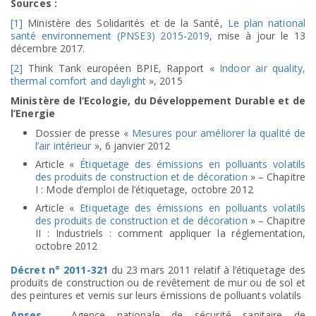
Sources :
[1]
Ministère des Solidarités et de la Santé,
Le plan national
santé environnement (PNSE3) 2015-2019
,
mise à jour le
13
décembre 2017.
[2]
Think Tank européen BPIE, Rapport «
Indoor air quality,
thermal comfort and daylight
», 2015
Ministère de l’Ecologie, du Développement Durable et de
l’Energie
Dossier de presse «
Mesures pour améliorer la qualité de
l’air intérieur
», 6 janvier 2012
Article «
Étiquetage des émissions en polluants volatils
des produits de construction et de décoration
» – Chapitre
I : Mode d’emploi de l’étiquetage, octobre 2012
Article «
Etiquetage des émissions en polluants volatils
des produits de construction et de décoration
» – Chapitre
II : Industriels : comment appliquer la réglementation,
octobre 2012
Décret n° 2011-321
du 23 mars 2011 relatif à l’étiquetage des
produits de construction ou de revêtement de mur ou de sol et
des peintures et vernis sur leurs émissions de polluants volatils
Anses
– Agence nationale de sécurité sanitaire de