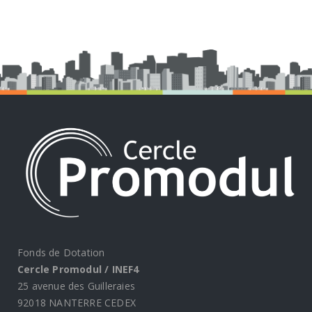
Fonds de Dotation
Cercle Promodul / INEF4
25 avenue des Guilleraies
92018 NANTERRE CEDEX