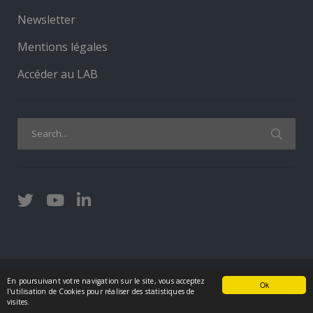
Newsletter
Mentions légales
Accéder au LAB
Search
for:
En poursuivant votre navigation sur le site, vous acceptez
Ok
©2026 - Fonds de dotation Cercle Promodul
l'utilisation de Cookies pour réaliser des statistiques de
visites.