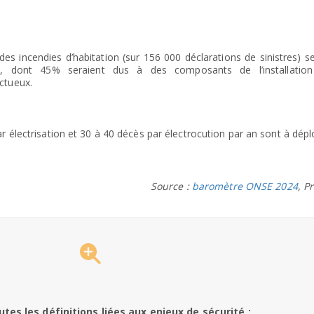
es incendies d’habitation (sur 156 000 déclarations de sinistres) s
ue, dont 45% seraient dus à des composants de l’installatio
ctueux.
r électrisation et 30 à 40 décès par électrocution par an sont à dépl
Source :
baromètre ONSE 2024
, P
tes les définitions liées aux enjeux de sécurité :