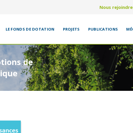
Nous rejoindre
LE FONDS DE DOTATION
PROJETS
PUBLICATIONS
MÉ
otions de
rique