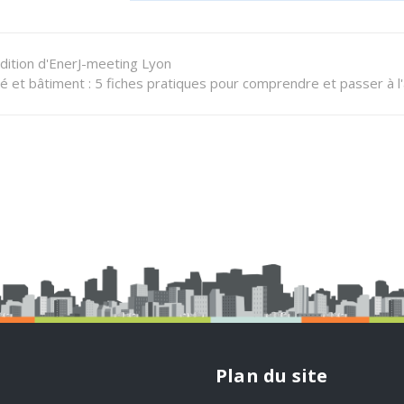
dition d'EnerJ-meeting Lyon
 et bâtiment : 5 fiches pratiques pour comprendre et passer à l'
Plan du site