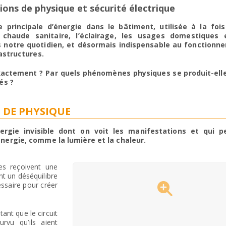
otions de physique et sécurité électrique
e principale d’énergie dans le bâtiment, utilisée à la foi
 chaude sanitaire, l’éclairage, les usages domestiques 
s notre quotidien, et désormais indispensable au fonctionn
rastructures.
exactement ? Par quels phénomènes physiques se produit-ell
és ?
 DE PHYSIQUE
nergie invisible dont on voit les manifestations et qui p
nergie, comme la lumière et la chaleur.
es reçoivent une
nt un déséquilibre
essaire pour créer
tant que le circuit
rvu qu’ils aient