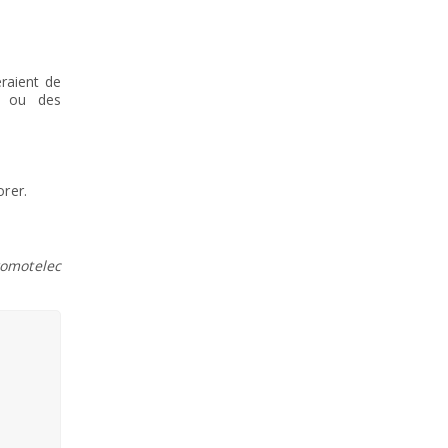
eraient de
n ou des
orer.
romotelec