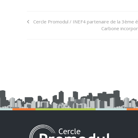
Cercle Promodul / INEF4 partenaire de la 3ème é
Carbone incorporé