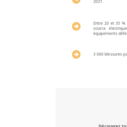
2021.
Entre 20 et 35 % d
source électriq
équipements défe
3 000 blessures pa
Découvrez tou