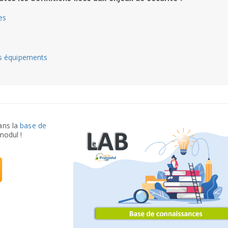
es
es équipements
ans la
base de
odul !