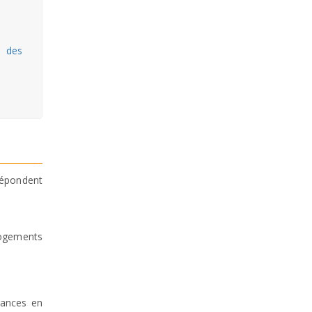
 des
 répondent
logements
rances en