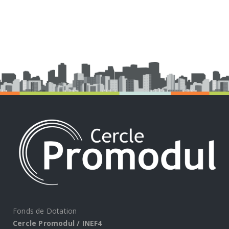
Fonds de Dotation
Cercle Promodul / INEF4
25 avenue des Guilleraies
92018 NANTERRE CEDEX