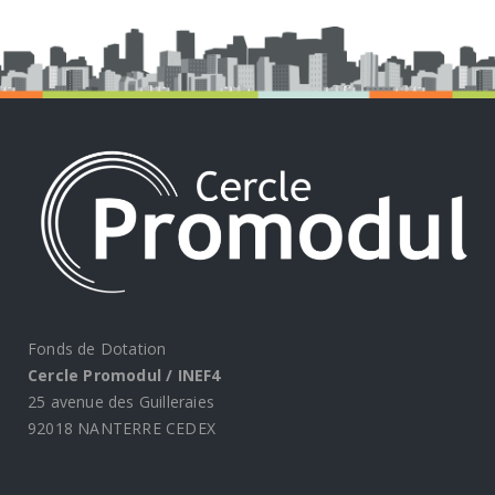
Fonds de Dotation
Cercle Promodul / INEF4
25 avenue des Guilleraies
92018 NANTERRE CEDEX