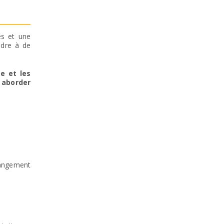
és et une
ndre à de
e et les
à aborder
ngement