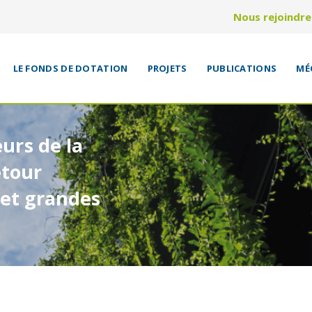
Nous rejoindre
LE FONDS DE DOTATION
PROJETS
PUBLICATIONS
MÉ
rs de la
etour
 et grandes