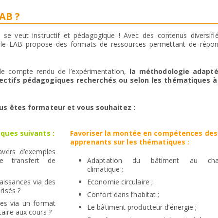
AB ?
 se veut instructif et pédagogique ! Avec des contenus diversifi
 le LAB propose des formats de ressources permettant de répo
 le compte rendu de l’expérimentation,
la méthodologie adapté
bjectifs pédagogiques recherchés ou selon les thématiques 
us êtes formateur et vous souhaitez :
ques suivants :
Favoriser la montée en compétences des
apprenants sur les thématiques :
ravers d’exemples
e transfert de
Adaptation du bâtiment au cha
climatique ;
naissances via des
Economie circulaire ;
risés ?
Confort dans l’habitat ;
ues via un format
Le bâtiment producteur d’énergie ;
aire aux cours ?