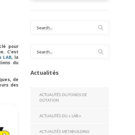
Search
for:
clé pour
Search
e. C’est
for:
u LAB
, la
tions du
Actualités
ques, de
eurs des
ACTUALITÉS DU FONDS DE
DOTATION
ACTUALITÉS DU « LAB »
ACTUALITÉS METABUILDING