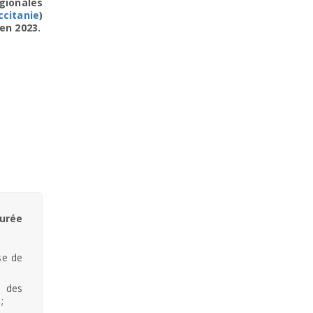
gionales
ccitanie
)
en 2023.
urée
se de
t des
;