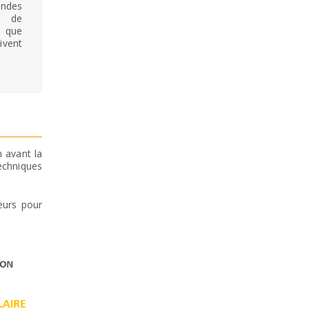
andes
, de
e que
ivent
 avant la
echniques
teurs pour