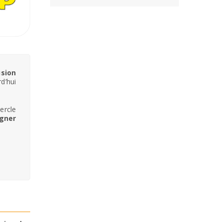
usion
d’hui
ercle
agner