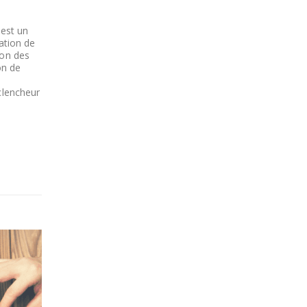
 est un
ation de
ion des
on de
clencheur