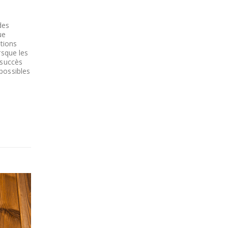
des
ue
tions
rsque les
 succès
possibles