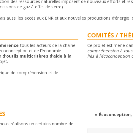
ction des ressources naturelles imposent de nouveaux efforts et res
ssions de gaz à effet de serre).
ais aussi les accès aux ENR et aux nouvelles productions d’énergie,
COMITÉS / TH
cohérence
tous les acteurs de la chaîne
Ce projet est mené dan
’écoconception et de l’économie
compréhension à tous 
on
d’outils multicritères d’aide à la
liés à l’écoconception 
ojet.
rique de compréhension et de
ES
« Écoconception,
, nous réalisons un certains nombre de