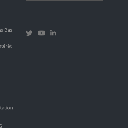
ns Bas
ntérêt
tation
G