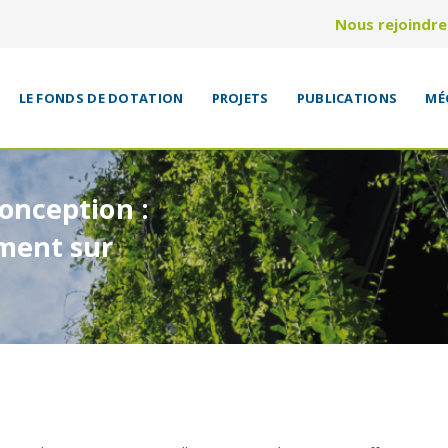
Nous rejoindre
LE FONDS DE DOTATION
PROJETS
PUBLICATIONS
MÉ
conception :
iment sur