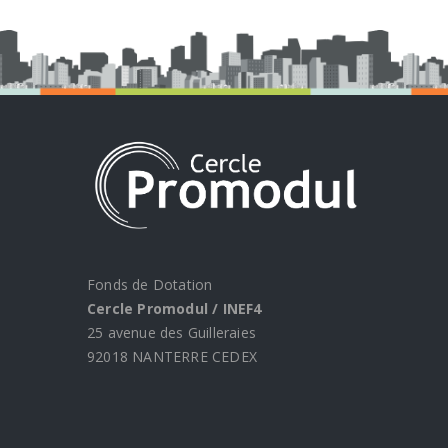
Fonds de Dotation
Cercle Promodul / INEF4
25 avenue des Guilleraies
92018 NANTERRE CEDEX